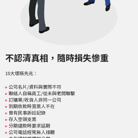
不認清真相，隨時損失慘重
10大壞賬先兆：
▸
 公司名片/資料與實際不符
▸
 聯絡人自稱員工/從未與老闆聯繫
▸
 訂購單/收貨人非同一公司
▸
 到期收款時簽票人不在
▸
 曾有民事訴訟記錄
▸
 存入空頭支票
▸
 分期還款時要求延期
▸
 公司電話經常無人接聽