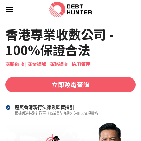
×
部落格分類
主頁 | 收數 | 追數
香港專業收數公司 - 
壞賬計算器
所有博客分類
100%保證合法
最新分享Blog
商賬催收 | 商業調解 | 商務調查 | 信用管理
服務
成功案例
行業規範與流程
立即致電查詢
工程收數
收費
遵照香港現行法律及監管指引
建造業追尾數 / SOPB專區
集團背景
根據香港特別行政區《商業登記條例》註冊之合規機構
法律追討
FAQ
商業爭議解決
聯絡我們