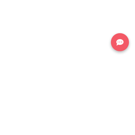
關於我們
主頁 | 收數 | 追數
壞賬計算器
最新分享Blog
成功案例
收費