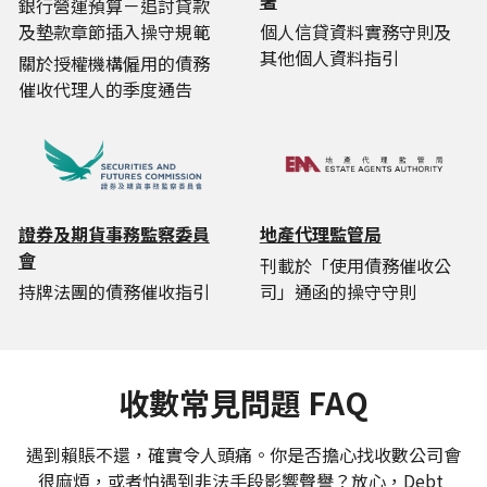
署
銀行營運預算－追討貸款
及墊款章節插入操守規範
個人信貸資料實務守則及
其他個人資料指引
關於授權機構僱用的債務
催收代理人的季度通告
證券及期貨事務監察委員
地產代理監管局
會
刊載於「使用債務催收公
持牌法團的債務催收指引
司」通函的操守守則
收數常見問題 FAQ
遇到賴賬不還，確實令人頭痛。你是否擔心找收數公司會
很麻煩，或者怕遇到非法手段影響聲譽？放心，Debt 