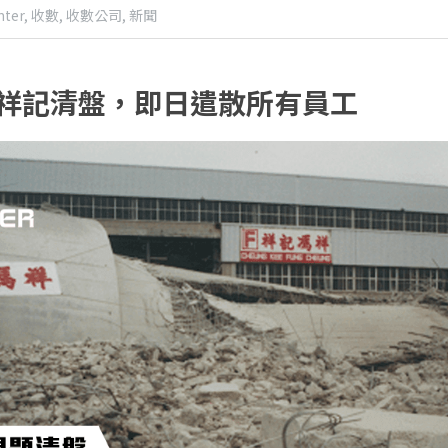
ter,
收數,
收數公司,
新聞
祥記清盤，即日遣散所有員工