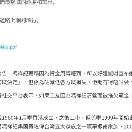
公告，馮祥記聲稱因為資金周轉唔到，所以好遺憾咁宣布
苦嘅決定
」
，但係為咗減低各方嘅損失，佢哋冇得唔咁做
喺社交平台表示，如果工友因為
馮祥記
清盤而被拖欠薪金
1980年1月喺香港成立，之後上市，但係喺1999年開
馮祥記集團賣咗俾台灣五大家族之一嘅辜振甫家族，200