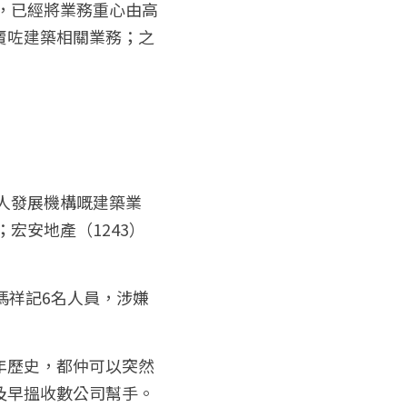
，已經將業務重心由高
賣咗建築相關業務；之
私人發展機構嘅建築業
宏安地產（1243）
捕馮祥記6名人員，涉嫌
年歷史，都仲可以突然
及早搵收數公司幫手。