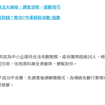
做法大揭秘：調查流程、追數技巧
到錢？教你7件事輕鬆收數/追數
 自2009年起為中小企提供合法收數服務，追收團隊超過20人
司收回欠款，信用資料庫全港最齊，梗幫到你。
r 將通過不成功不收費、先調查後調解嘅模式，為傳統收數行業
業發展。