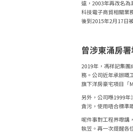
遠，2003年再改
名
為
科技電子商貿相關業
後到2015年2月17
曾涉東涌房署
2019年，馮祥記集
務。公司近年承辦嘅工
旗下洋房豪宅項目「MO
另外，公司喺1999
貪污，使用唔合標準
呢件事對工程界嚟講
執笠。再一次提醒各