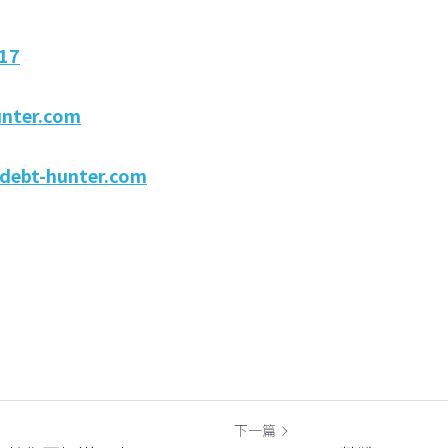
17
unter.com
debt-hunter.com
下一篇