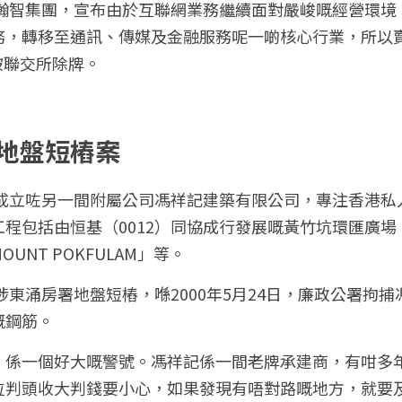
瀚智集團，宣布由於互聯網業務繼續面對嚴峻嘅經營環境
務，轉移至通訊、傳媒及金融服務呢一啲核心行業，所以
日被聯交所除牌。
地盤短樁案
團成立咗另一間附屬公司馮祥記建築有限公司，專注香港
程包括由恒基（0012）同協成行發展嘅黃竹坑環匯廣場；
UNT POKFULAM」等。
年涉東涌房署地盤短樁，喺2000年5月24日，廉政公署拘
嘅鋼筋。
，係一個好大嘅警號。馮祥記係一間老牌承建商，有咁多
位判頭收大判錢要小心，如果發現有唔對路嘅地方，就要