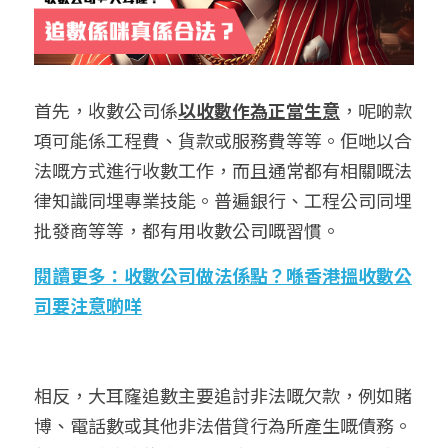
首先，收數公司係
以
收
數作為正當生意
，呢啲款
項可能係工程費、貨款或服務費等等。佢哋以合
法嘅方式進行收數工作，而且通常都有相關嘅法
律知識同埋專業技能。普遍
銀行、工程公司同埋
批發商等等，都有用收數公司嘅習慣。
閱讀更多：收數公司做法係點？喺香港搵收數公
司要注意啲咩
相反，大耳窿
追數
主要追討非法嘅欠款，例如賭
博、電話數或其他非法借貸行為所產生嘅債務。