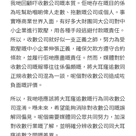
我哋回顧吓收數公司嘅本質。佢哋存在嘅目的係
為咗幫助嗰啲俾人走數、拖數嘅公司或個人。事
實喺商業世界入面，有好多大財團同大公司對中
小企業進行欺壓，用各種手段逃避付款嘅責任。
所以，收數公司就好似一支正義之師，努力為受
欺壓嘅中小企業伸張正義，確保欠款方遵守合約
條款，並履行佢哋應盡嘅責任。然而，媒體對於
收數公司嘅報導往往係偏頗嘅，將大耳窿
追數
同
正規收數公司混為一談，呢個對收數公司造成咗
負面嘅評價。
所以，我哋唔應該將大耳窿
追數
嘅行為同收數公
司混淆。喺未來，希望能夠消除對收數公司嘅誤
解同偏見。呢個需要媒體同公眾共同努力，加深
對收數行業嘅了解，並明確分辨收數公司同大耳
窿
追數
之間嘅差異。