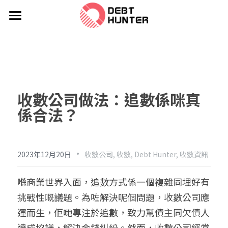
主頁 | 收數 | 追數
壞賬計算器
最新分享Blog
收數公司做法：
追數係咪
真
服務
係合法？
成功案例
行業規範與流程
·
工程收數
收費
2023年12月20日
收數公司,
收數,
Debt Hunter,
收數資訊
建造業追尾數 / SOPB專區
集團背景
喺商業世界入面，追數方式係一個複雜同埋好有
挑戰性嘅議題。為咗解決呢個問題，收數公司應
法律追討
FAQ
運而生，佢哋專注於追數，致力幫債主同欠債人
商業爭議解決
聯絡我們
達成協議，解決金錢糾紛。然而，收數公司經常