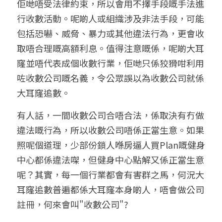
佢哋唔受法律約束，所以會用不擇手段嘅手法進
行收數活動。呢啲人或組織涉及非法手段，可能
包括恐嚇、威脅、暴力或其他違法行為，更會
收
取唔合理嘅高額利息
。值得注意嘅係，呢啲大耳
窿並唔代表成個收數行業，佢哋只係狡猾咁利用
咗收數公司嘅名義，令公眾誤以為
收數公司就係
大耳窿追數
。
有人話，一間收數公司合唔合法，係取決有冇做
違法嘅行為，所以收數公司唔係正當生意。如果
照呢個道理，少部份鎖人喺房逼人買Plan嘅健身
中心都係違法㗎，但健身中心點解又係正當生意
呢？其實，每一個行業都會有害群之馬，何況
大
耳窿追數普遍都係大耳窿本身啲人，唔會做公司
註冊，何來會叫"收數公司"?