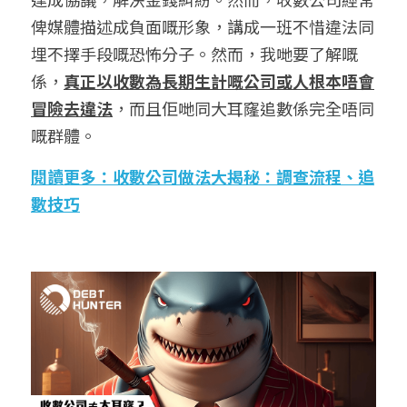
俾媒體描述成負面嘅形象，講成一班不惜違法同
繁體中文
埋不擇手段嘅恐怖分子。然而，我哋要了解嘅
係，
真正以收數為長期生計嘅公司
或人
根本唔會
繁體中文
冒險去違法
，而且佢哋同大耳窿追數係完全唔同
简体中文
嘅群體。
English
閱讀更多：收數公司做法大揭秘：調查流程、追
數技巧